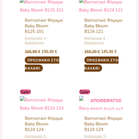
was:
τιμή
was:
τιμή
166,80 €.
είναι:
160,20 €.
είναι:
150,00 €.
145,00 €.
Βαπτιστικό Φόρεμα
Βαπτιστικό Φόρεμα
Baby Bloom
Baby Bloom
B125.101
B124.121
Κατηγορία 3 -
Κατηγορία 3 -
Babybloom
Babybloom
166,80
€
150,00
€
160,20
€
145,00
€
ΠΡΟΣΘΉΚΗ ΣΤΟ
ΠΡΟΣΘΉΚΗ ΣΤΟ
ΚΑΛΆΘΙ
ΚΑΛΆΘΙ
Original
Η
Original
Η
Sale!
Sale!
ΕΚΤΌΣ
price
τρέχουσα
price
τρέχουσα
was:
τιμή
was:
τιμή
ΑΠΟΘΈΜΑΤΟΣ
145,00 €.
είναι:
166,80 €.
είναι:
130,00 €.
145,00 €.
Βαπτιστικό Φόρεμα
Βαπτιστικό Φόρεμα
Baby Bloom
Baby Bloom
B124.124
B124.129
Κατηγορία 3 -
Κατηγορία 3 -