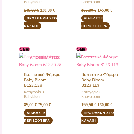
Babybloom
Babybloom
145,00
€
130,00
€
166,80
€
145,00
€
ΠΡΟΣΘΉΚΗ ΣΤΟ
ΔΙΑΒΆΣΤΕ
ΚΑΛΆΘΙ
ΠΕΡΙΣΣΌΤΕΡΑ
Original
Η
Original
Η
Sale!
Sale!
ΕΚΤΌΣ
price
τρέχουσα
price
τρέχουσα
was:
τιμή
was:
τιμή
ΑΠΟΘΈΜΑΤΟΣ
85,00 €.
είναι:
159,50 €.
είναι:
75,00 €.
130,00 €.
Βαπτιστικό Φόρεμα
Βαπτιστικό Φόρεμα
Baby Bloom
Baby Bloom
B122.128
B123.113
Κατηγορία 3 -
Κατηγορία 3 -
Babybloom
Babybloom
85,00
€
75,00
€
159,50
€
130,00
€
ΔΙΑΒΆΣΤΕ
ΠΡΟΣΘΉΚΗ ΣΤΟ
ΠΕΡΙΣΣΌΤΕΡΑ
ΚΑΛΆΘΙ