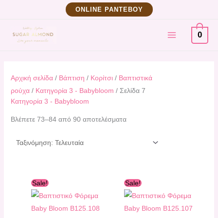
Μετάβαση
Sorted
ΟNLINE ΡΑΝΤΕΒΟΥ
στο
by
MAIN
περιεχόμενο
latest
0
MENU
Αρχική σελίδα
/
Βάπτιση
/
Κορίτσι
/
Βαπτιστικά
ρούχα
/
Κατηγορία 3 - Babybloom
/ Σελίδα 7
Κατηγορία 3 - Babybloom
Βλέπετε 73–84 από 90 αποτελέσματα
Original
Η
Original
Η
Sale!
Sale!
price
τρέχουσα
price
τρέχουσα
was:
τιμή
was:
τιμή
175,60 €.
είναι:
182,20 €.
είναι:
158,00 €.
164,00 €.