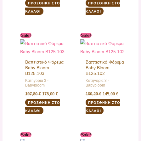
ΠΡΟΣΘΉΚΗ ΣΤΟ
ΠΡΟΣΘΉΚΗ ΣΤΟ
ΚΑΛΆΘΙ
ΚΑΛΆΘΙ
Original
Η
Original
Η
Sale!
Sale!
price
τρέχουσα
price
τρέχουσα
was:
τιμή
was:
τιμή
197,80 €.
είναι:
160,20 €.
είναι:
178,00 €.
145,00 €.
Βαπτιστικό Φόρεμα
Βαπτιστικό Φόρεμα
Baby Bloom
Baby Bloom
B125.103
B125.102
Κατηγορία 3 -
Κατηγορία 3 -
Babybloom
Babybloom
197,80
€
178,00
€
160,20
€
145,00
€
ΠΡΟΣΘΉΚΗ ΣΤΟ
ΠΡΟΣΘΉΚΗ ΣΤΟ
ΚΑΛΆΘΙ
ΚΑΛΆΘΙ
Original
Η
Original
Η
Sale!
Sale!
price
τρέχουσα
price
τρέχουσα