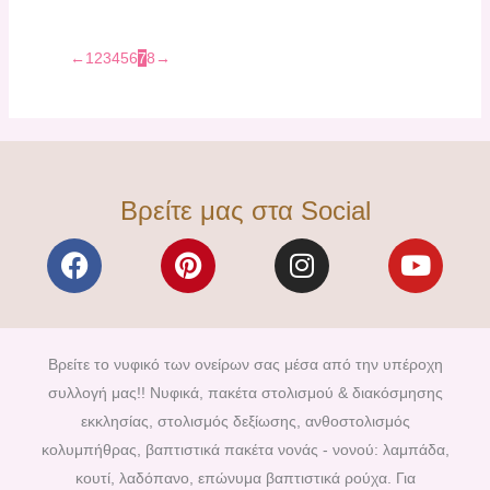
←
1
2
3
4
5
6
7
8
→
Βρείτε μας στα Social
F
P
I
Y
a
i
n
o
c
n
s
u
e
t
t
t
b
e
a
u
Βρείτε το νυφικό των ονείρων σας μέσα από την υπέροχη
o
r
g
b
συλλογή μας!! Νυφικά, πακέτα στολισμού & διακόσμησης
o
e
r
e
εκκλησίας, στολισμός δεξίωσης, ανθοστολισμός
k
s
a
κολυμπήθρας, βαπτιστικά πακέτα νονάς - νονού: λαμπάδα,
t
m
κουτί, λαδόπανο, επώνυμα βαπτιστικά ρούχα. Για