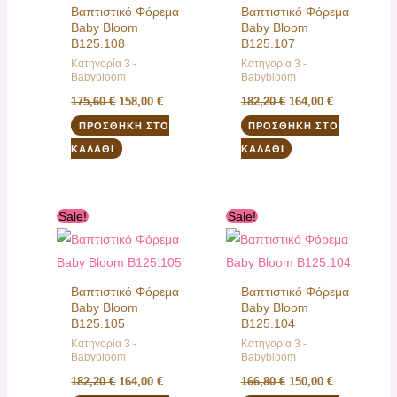
Βαπτιστικό Φόρεμα
Βαπτιστικό Φόρεμα
Baby Bloom
Baby Bloom
B125.108
B125.107
Κατηγορία 3 -
Κατηγορία 3 -
Babybloom
Babybloom
175,60
€
158,00
€
182,20
€
164,00
€
ΠΡΟΣΘΉΚΗ ΣΤΟ
ΠΡΟΣΘΉΚΗ ΣΤΟ
ΚΑΛΆΘΙ
ΚΑΛΆΘΙ
Original
Η
Original
Η
Sale!
Sale!
price
τρέχουσα
price
τρέχουσα
was:
τιμή
was:
τιμή
182,20 €.
είναι:
166,80 €.
είναι:
164,00 €.
150,00 €.
Βαπτιστικό Φόρεμα
Βαπτιστικό Φόρεμα
Baby Bloom
Baby Bloom
B125.105
B125.104
Κατηγορία 3 -
Κατηγορία 3 -
Babybloom
Babybloom
182,20
€
164,00
€
166,80
€
150,00
€