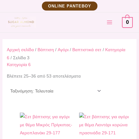
Μετάβαση
Sorted
ΟNLINE ΡΑΝΤΕΒΟΥ
στο
by
MAIN
περιεχόμενο
latest
0
MENU
Αρχική σελίδα
/
Βάπτιση
/
Αγόρι
/
Βαπτιστικά σετ
/
Κατηγορία
6
/ Σελίδα 3
Κατηγορία 6
Βλέπετε 25–36 από 53 αποτελέσματα