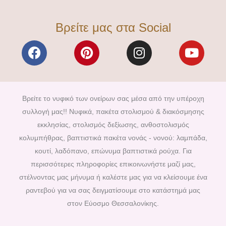
Βρείτε μας στα Social
F
P
I
Y
a
i
n
o
c
n
s
u
e
t
t
t
b
e
a
u
Βρείτε το νυφικό των ονείρων σας μέσα από την υπέροχη
o
r
g
b
συλλογή μας!! Νυφικά, πακέτα στολισμού & διακόσμησης
o
e
r
e
εκκλησίας, στολισμός δεξίωσης, ανθοστολισμός
k
s
a
κολυμπήθρας, βαπτιστικά πακέτα νονάς - νονού: λαμπάδα,
t
m
κουτί, λαδόπανο, επώνυμα βαπτιστικά ρούχα. Για
περισσότερες πληροφορίες επικοινωνήστε μαζί μας,
στέλνοντας μας μήνυμα ή καλέστε μας για να κλείσουμε ένα
ραντεβού για να σας δειγματίσουμε στο κατάστημά μας
στον Εύοσμο Θεσσαλονίκης.