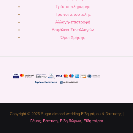
Τρόποι πληρωμής
Τρόποι αποστολής
Αλλαγή-επιστροφή
Ασφάλεια Συναλλαγών
Όροι Χρήσης
Copyright © 2026 Sugar almond wedding Είδη γάμου & βάπτισης |
Γάμος
,
Βάπτιση
,
Είδη δώρων
,
Είδη πάρτυ