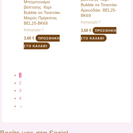
Μπομπονιέρα
Bubble σε Τσαντάκι
βάπτισης Κερί
Αρκούδάκι BEL25-
Bubble σε Τσαντάκι
BK69
Μικρός Πρίγκιπας
Κατηγορία 7
BEL25-BK68
Κατηγορία 7
3,60
€
ΠΡΟΣΘΉΚΗ
3,60
€
ΠΡΟΣΘΉΚΗ
ΣΤΟ ΚΑΛΆΘΙ
ΣΤΟ ΚΑΛΆΘΙ
1
2
3
4
→