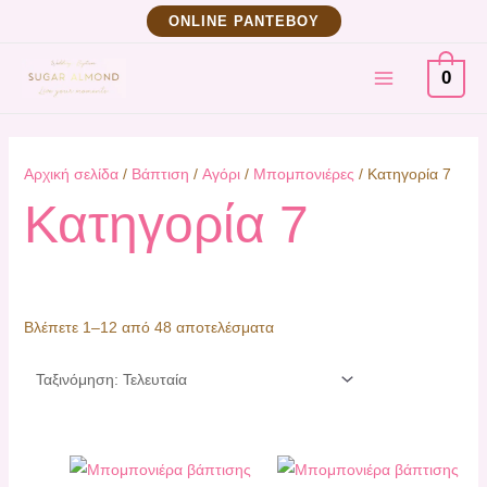
Μετάβαση
Sorted
ΟNLINE ΡΑΝΤΕΒΟΥ
στο
by
MAIN
περιεχόμενο
latest
0
MENU
Αρχική σελίδα
/
Βάπτιση
/
Αγόρι
/
Μπομπονιέρες
/ Κατηγορία 7
Κατηγορία 7
Βλέπετε 1–12 από 48 αποτελέσματα