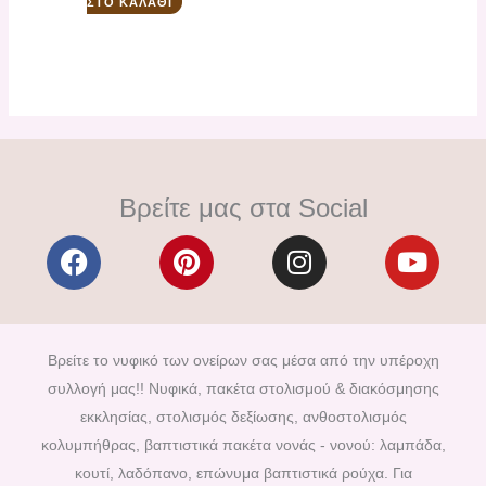
ΣΤΟ ΚΑΛΆΘΙ
Βρείτε μας στα Social
F
P
I
Y
a
i
n
o
c
n
s
u
e
t
t
t
b
e
a
u
Βρείτε το νυφικό των ονείρων σας μέσα από την υπέροχη
o
r
g
b
συλλογή μας!! Νυφικά, πακέτα στολισμού & διακόσμησης
o
e
r
e
εκκλησίας, στολισμός δεξίωσης, ανθοστολισμός
k
s
a
κολυμπήθρας, βαπτιστικά πακέτα νονάς - νονού: λαμπάδα,
t
m
κουτί, λαδόπανο, επώνυμα βαπτιστικά ρούχα. Για