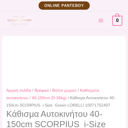
Μετάβαση
Kάθισμα
ΟNLINE ΡΑΝΤΕΒΟΥ
στο
Αυτοκινήτου
MAIN
περιεχόμενο
40-
0
150cm
MENU
SCORPIUS
i-
Size
Green
LORELLI
10071752407
ποσότητα
Αρχική σελίδα
/
Βρεφικά
/
Βόλτα μωρού
/
Καθίσματα
αυτοκινήτου
/
40-150cm (0-36kg)
/ Kάθισμα Αυτοκινήτου 40-
150cm SCORPIUS i-Size Green LORELLI 10071752407
Kάθισμα Αυτοκινήτου 40-
150cm SCORPIUS i-Size