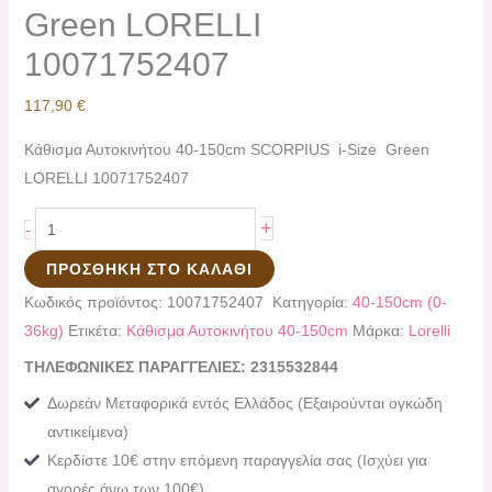
Green LORELLI
10071752407
117,90
€
Kάθισμα Αυτοκινήτου 40-150cm SCORPIUS i-Size Green
LORELLI 10071752407
+
-
ΠΡΟΣΘΉΚΗ ΣΤΟ ΚΑΛΆΘΙ
Κωδικός προϊόντος:
10071752407
Κατηγορία:
40-150cm (0-
36kg)
Ετικέτα:
Kάθισμα Αυτοκινήτου 40-150cm
Μάρκα:
Lorelli
ΤΗΛΕΦΩΝΙΚΕΣ ΠΑΡΑΓΓΕΛΙΕΣ: 2315532844
Δωρεάν Μεταφορικά εντός Ελλάδος (Εξαιρούνται ογκώδη
αντικείμενα)
Κερδίστε 10€ στην επόμενη παραγγελία σας (Ισχύει για
αγορές άνω των 100€)