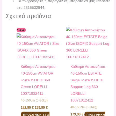
Για πληροφορίες ή παραγγελίες μπορείτε να μας καλέσετε
στο 2315532844.
Σχετικά προϊόντα
Original
Η
Sale!
price
τρέχουσα
was:
τιμή
182,90 €.
είναι:
139,90 €.
Kάθισμα Αυτοκινήτου
Kάθισμα Αυτοκινήτου
40-150cm AVIATOR
40-150cm ESTATE
i-Size ISOFIX 360
Beige i-Size ISOFIX
Green LORELLI
Support Leg 360
10071832411
LORELLI
10071812412
40-150cm (0-36kg)
40-150cm (0-36kg)
182,90
€
139,90
€
179,90
€
ΠΡΟΣΘΉΚΗ ΣΤΟ
ΠΡΟΣΘΉΚΗ