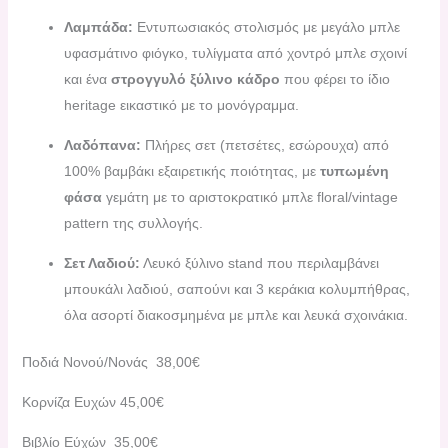
Λαμπάδα:
Εντυπωσιακός στολισμός με μεγάλο μπλε
υφασμάτινο φιόγκο, τυλίγματα από χοντρό μπλε σχοινί
και ένα
στρογγυλό ξύλινο κάδρο
που φέρει το ίδιο
heritage εικαστικό με το μονόγραμμα.
Λαδόπανα:
Πλήρες σετ (πετσέτες, εσώρουχα) από
100% βαμβάκι εξαιρετικής ποιότητας, με
τυπωμένη
φάσα
γεμάτη με το αριστοκρατικό μπλε floral/vintage
pattern της συλλογής.
Σετ Λαδιού:
Λευκό ξύλινο stand που περιλαμβάνει
μπουκάλι λαδιού, σαπούνι και 3 κεράκια κολυμπήθρας,
όλα ασορτί διακοσμημένα με μπλε και λευκά σχοινάκια.
Ποδιά Νονού/Νονάς 38,00€
Κορνίζα Ευχών 45,00€
Βιβλίο Εύχών 35,00€