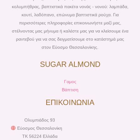
k
s
a
κολυμπήθρας, βαπτιστικά πακέτα νονάς - νονού: λαμπάδα,
t
m
κουτί, λαδόπανο, επώνυμα βαπτιστικά ρούχα. Για
περισσότερες πληροφορίες επικοινωνήστε μαζί μας,
στέλνοντας μας μήνυμα ή καλέστε μας για να κλείσουμε ένα
ραντεβού για να σας δειγματίσουμε στο κατάστημά μας
στον Εύοσμο Θεσσαλονίκης.
SUGAR ALMOND
Γαμος
Βάπτιση
ΕΠΙΚΟΙΝΩΝΙΑ
Ολυμπιάδος 93
Εύοσμος Θεσσαλονίκη
TK 56224 Ελλάδα