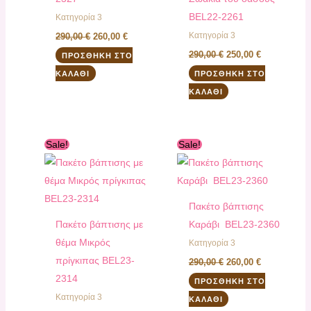
ΒEL22-2261
Κατηγορία 3
Κατηγορία 3
290,00
€
260,00
€
290,00
€
250,00
€
ΠΡΟΣΘΉΚΗ ΣΤΟ
ΚΑΛΆΘΙ
ΠΡΟΣΘΉΚΗ ΣΤΟ
ΚΑΛΆΘΙ
Original
Η
Original
Η
Sale!
Sale!
price
τρέχουσα
price
τρέχουσα
was:
τιμή
was:
τιμή
300,00 €.
είναι:
290,00 €.
είναι:
270,00 €.
260,00 €.
Πακέτο βάπτισης
Πακέτο βάπτισης με
Kαράβι ΒEL23-2360
θέμα Μικρός
Κατηγορία 3
πρίγκιπας ΒEL23-
290,00
€
260,00
€
2314
ΠΡΟΣΘΉΚΗ ΣΤΟ
Κατηγορία 3
ΚΑΛΆΘΙ