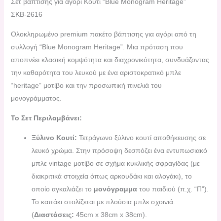
Σετ βάπτισης για αγόρι Κουτί “Blue Monogram Heritage”
ΣΚΒ-2616
Ολοκληρωμένο premium πακέτο βάπτισης για αγόρι από τη
συλλογή “Blue Monogram Heritage”. Μια πρόταση που
αποπνέει κλασική κομψότητα και διαχρονικότητα, συνδυάζοντας
την καθαρότητα του λευκού με ένα αριστοκρατικό μπλε
“heritage” μοτίβο και την προσωπική πινελιά του
μονογράμματος.
Το Σετ Περιλαμβάνει:
Ξύλινο Κουτί:
Τετράγωνο ξύλινο κουτί αποθήκευσης σε
λευκό χρώμα. Στην πρόσοψη δεσπόζει ένα εντυπωσιακό
μπλε vintage μοτίβο σε σχήμα κυκλικής σφραγίδας (με
διακριτικά στοιχεία όπως αρκουδάκι και αλογάκι), το
οποίο αγκαλιάζει το
μονόγραμμα
του παιδιού (π.χ. “Π”).
Το καπάκι στολίζεται με πλούσια μπλε σχοινιά.
(
Διαστάσεις:
45cm x 38cm x 38cm).