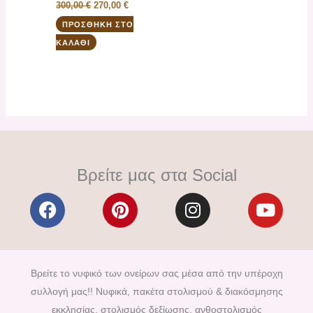
300,00
€
270,00
€
ΠΡΟΣΘΉΚΗ ΣΤΟ
ΚΑΛΆΘΙ
Βρείτε μας στα Social
F
P
I
Y
a
i
n
o
c
n
s
u
e
t
t
t
b
e
a
u
Βρείτε το νυφικό των ονείρων σας μέσα από την υπέροχη
o
r
g
b
συλλογή μας!! Νυφικά, πακέτα στολισμού & διακόσμησης
o
e
r
e
εκκλησίας, στολισμός δεξίωσης, ανθοστολισμός