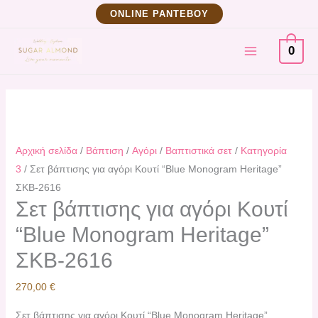
Μετάβαση
Σετ
ΟNLINE ΡΑΝΤΕΒΟΥ
στο
βάπτισης
MAIN
περιεχόμενο
για
0
αγόρι
MENU
Κουτί
"Blue
Monogram
Heritage"
Αρχική σελίδα
/
Βάπτιση
/
Αγόρι
/
Βαπτιστικά σετ
/
Κατηγορία
ΣΚΒ-2616
3
/ Σετ βάπτισης για αγόρι Κουτί “Blue Monogram Heritage”
ποσότητα
ΣΚΒ-2616
Σετ βάπτισης για αγόρι Κουτί
“Blue Monogram Heritage”
ΣΚΒ-2616
270,00
€
Σετ βάπτισης για αγόρι Κουτί “Blue Monogram Heritage”