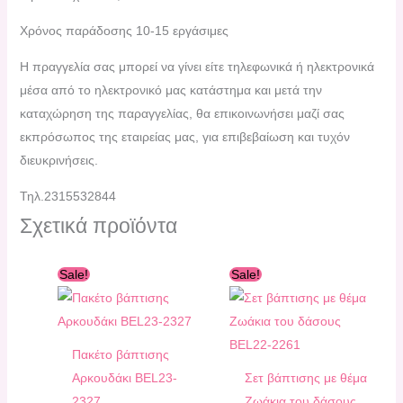
Χρόνος παράδοσης 10-15 εργάσιμες
H πραγγελία σας μπορεί να γίνει είτε τηλεφωνικά ή ηλεκτρονικά
μέσα από το ηλεκτρονικό μας κατάστημα και μετά την
καταχώρηση της παραγγελίας, θα επικοινωνήσει μαζί σας
εκπρόσωπος της εταιρείας μας, για επιβεβαίωση και τυχόν
διευκρινήσεις.
Τηλ.2315532844
Σχετικά προϊόντα
Original
Η
Original
Η
Sale!
Sale!
price
τρέχουσα
price
τρέχουσα
was:
τιμή
was:
τιμή
290,00 €.
είναι:
290,00 €.
είναι:
260,00 €.
250,00 €.
Πακέτο βάπτισης
Αρκουδάκι ΒEL23-
Σετ βάπτισης με θέμα
2327
Ζωάκια του δάσους